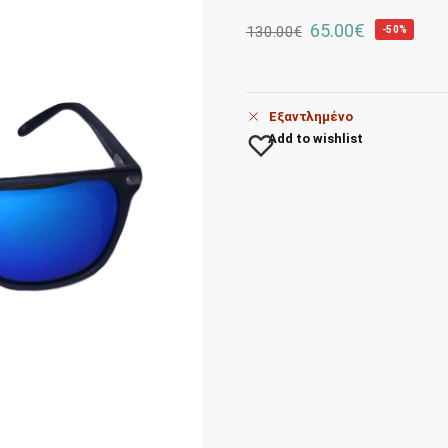
65.00
€
130.00
€
-50%
Εξαντλημένο
Add to wishlist