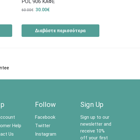
POL 906 ΚΑΦΕ
30.00
€
60.00
€
Διαβάστε περισσότερα
antee
lp
Follow
Sign Up
ccount
Facebook
Sign up to our
newsletter and
omer Help
Twitter
receive 10%
act Us
Instagram
off your first