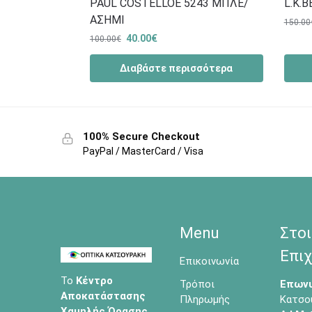
PAUL COSTELLOE 5243 ΜΠΛΕ/
L.K.
ΑΣΗΜΙ
150.00
40.00
€
100.00
€
Διαβάστε περισσότερα
100% Secure Checkout
PayPal / MasterCard / Visa
Menu
Στοι
Επιχ
Επικοινωνία
Το
Κέντρο
Τρόποι
Επωνυ
Αποκατάστασης
Πληρωμής
Κατσο
Χαμηλής Όρασης