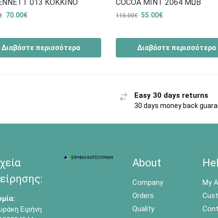
BENNETT 013 ΚΟΚΚΙΝΟ
COCOA MINT 2064 ΜΩΒ
70.00
€
55.00
€
€
115.00
€
Διαβάστε περισσότερα
Διαβάστε περισσότερα
Easy 30 days returns
30 days money back guar
χεία
About
He
είρησης:
Company
My A
Orders
Cust
μία:
Quality
Cont
υράκη Ειρήνη