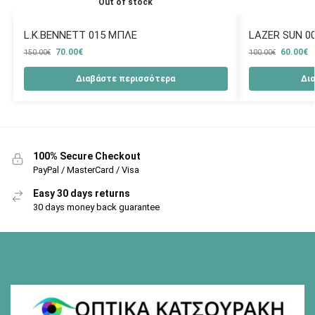
Out of stock
L.K.BENNETT 015 ΜΠΛΕ
LAZER SUN 0
70.00
€
60.00
€
150.00
€
100.00
€
Διαβάστε περισσότερα
Δι
100% Secure Checkout
PayPal / MasterCard / Visa
Easy 30 days returns
30 days money back guarantee