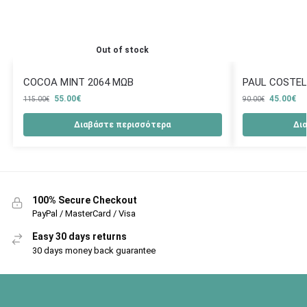
Out of stock
COCOA MINT 2064 ΜΩΒ
PAUL COSTEL
55.00
€
45.00
€
115.00
€
90.00
€
Διαβάστε περισσότερα
Δι
100% Secure Checkout
PayPal / MasterCard / Visa
Easy 30 days returns
30 days money back guarantee