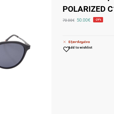
POLARIZED C
50.00
€
70.00
€
-29%
Εξαντλημένο
Add to wishlist