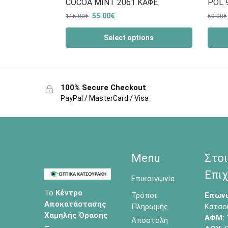
COCOA MINT 2061 ΚΑΦΕ
POL 
55.00
€
115.00
€
60.00
€
Select options
100% Secure Checkout
PayPal / MasterCard / Visa
Menu
Στοι
Επιχ
Επικοινωνία
Το
Κέντρο
Τρόποι
Επωνυ
Αποκατάστασης
Πληρωμής
Κατσο
Χαμηλής Όρασης
ΑΦΜ:
Αποστολή
–