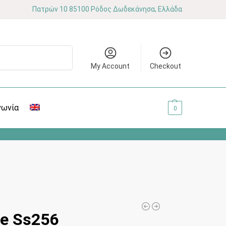
Πατρών 10 85100 Ρόδος Δωδεκάνησα, Ελλάδα
Αναζήτηση
My Account
Checkout
νωνία
0.00
€
0
le Ss256