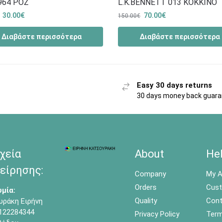
964 ΡΟΖ
L.K.BENNETT 013 ΚΟΚΚΙΝΟ
30.00
€
70.00
€
150.00
€
Διαβάστε περισσότερα
Διαβάστε περισσότερα
Easy 30 days returns
30 days money back guar
χεία
About
He
είρησης:
Company
My A
Orders
Cust
μία:
Quality
Cont
υράκη Ειρήνη
122284344
Privacy Policy
Term