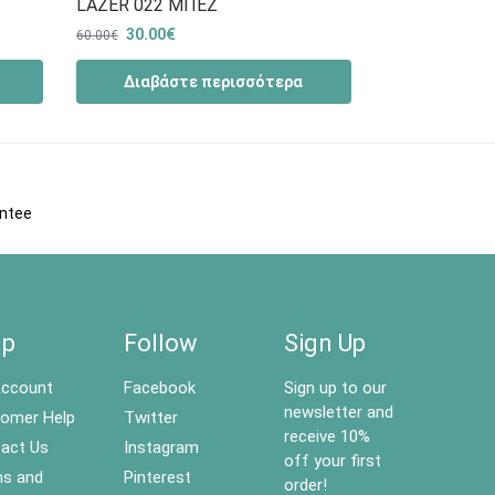
LAZER 022 ΜΠΕΖ
30.00
€
60.00
€
Διαβάστε περισσότερα
antee
lp
Follow
Sign Up
ccount
Facebook
Sign up to our
newsletter and
omer Help
Twitter
receive 10%
act Us
Instagram
off your first
s and
Pinterest
order!