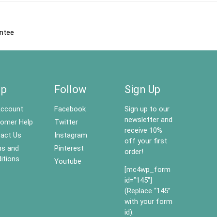
antee
lp
Follow
Sign Up
ccount
Facebook
Sign up to our
newsletter and
omer Help
Twitter
receive 10%
act Us
Instagram
off your first
s and
Pinterest
order!
itions
Youtube
[mc4wp_form
id=”145″]
(Replace “145”
with your form
id).