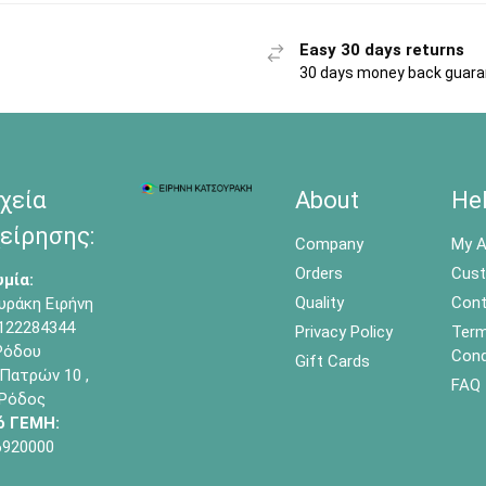
Easy 30 days returns
30 days money back guar
χεία
About
He
είρησης:
Company
My A
Orders
Cust
μία:
Quality
Cont
υράκη Ειρήνη
122284344
Privacy Policy
Term
όδου
Cond
Gift Cards
Πατρών 10 ,
FAQ
 Ρόδος
ό ΓΕΜΗ:
6920000