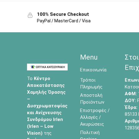
100% Secure Checkout
PayPal / MasterCard / Visa
Menu
Στοι
Επιχ
Επικοινωνία
Το
Κέντρο
Τρόποι
Επωνυ
Αποκατάστασης
Πληρωμής
Κατσο
Χαμηλής Όρασης
ΑΦΜ:
Αποστολή
–
ΔΟΥ:
Ρ
Προϊόντων
Δυσχρωματοψίας
Έδρα:
Επιστροφές /
και Ανίχνευσης
85133
Αλλαγές /
Συνδρόμου Irlen
Αριθμ
Ακυρώσεις
(Irlen – Low
12835
Πολιτική
Vision)
της