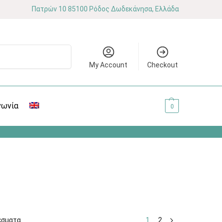
Πατρών 10 85100 Ρόδος Δωδεκάνησα, Ελλάδα
Αναζήτηση
My Account
Checkout
νωνία
0.00
€
0
έσματα
1
2