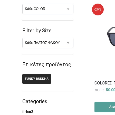
-29%
Filter by Size
Ετικέτες προϊόντος
FUNKY BUDDHA
COLORED 
50.0
70.00
€
Categories
Δι
ilrlen2