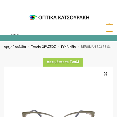
0
MENU
Αρχική σελίδα
ΓΥΑΛΙΑ ΟΡΑΣΕΩΣ
ΓΥΝΑΙΚΕΙΑ
BERGMAN BC673 Stainless steel Clip-on polarized C9
/
/
/