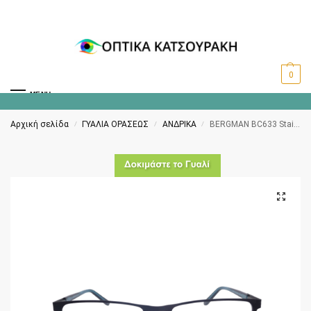
0
MENU
Αρχική σελίδα
ΓΥΑΛΙΑ ΟΡΑΣΕΩΣ
ΑΝΔΡΙΚΑ
BERGMAN BC633 Stainless steel Clip-on polarized C3
/
/
/