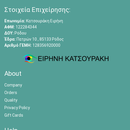
Στοιχεία Επιχείρησης:
Επωνυμία:
Κατσουράκη Ειρήνη
ΑΦΜ:
122284344
ΔΟΥ:
Ρόδου
Έδρα:
Πατρών 10 , 85133 Ρόδος
Αριθμό ΓΕΜΗ:
128356920000
About
Company
Orders
Quality
Privacy Policy
Gift Cards