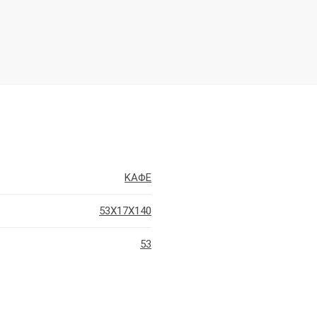
ΚΑΦΕ
53X17X140
53