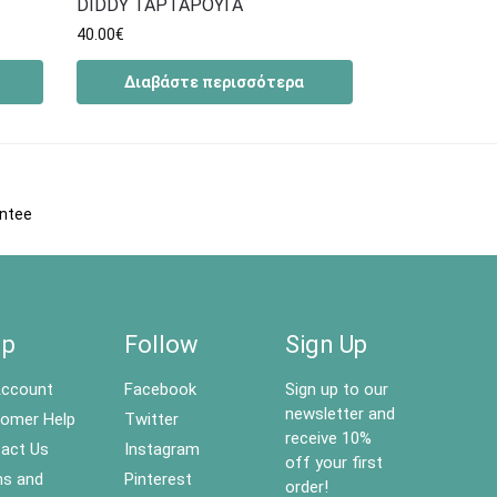
DIDDY ΤΑΡΤΑΡΟΥΓΑ
40.00
€
Διαβάστε περισσότερα
antee
lp
Follow
Sign Up
ccount
Facebook
Sign up to our
newsletter and
omer Help
Twitter
receive 10%
act Us
Instagram
off your first
s and
Pinterest
order!