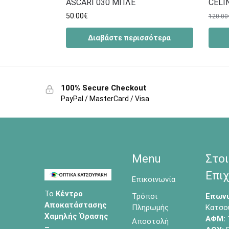
ASCARI 030 ΜΠΛΕ
CELI
50.00
€
120.00
Διαβάστε περισσότερα
100% Secure Checkout
PayPal / MasterCard / Visa
Menu
Στοι
Επιχ
Επικοινωνία
Το
Κέντρο
Τρόποι
Επωνυ
Αποκατάστασης
Πληρωμής
Κατσο
Χαμηλής Όρασης
ΑΦΜ:
Αποστολή
–