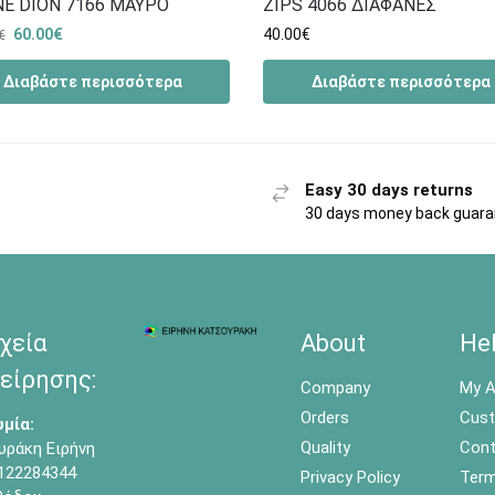
NE DION 7166 ΜΑΥΡΟ
ZIPS 4066 ΔΙΑΦΑΝΕΣ
60.00
€
40.00
€
€
Διαβάστε περισσότερα
Διαβάστε περισσότερα
Easy 30 days returns
30 days money back guar
χεία
About
He
είρησης:
Company
My A
Orders
Cust
μία:
Quality
Cont
υράκη Ειρήνη
122284344
Privacy Policy
Term