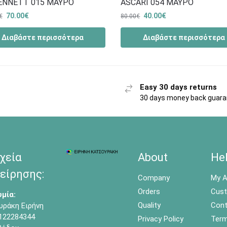
BENNETT 015 ΜΑΥΡΟ
ASCARI 054 ΜΑΥΡΟ
70.00
€
40.00
€
€
80.00
€
Διαβάστε περισσότερα
Διαβάστε περισσότερα
Easy 30 days returns
30 days money back guar
χεία
About
He
είρησης:
Company
My A
Orders
Cust
μία:
Quality
Cont
υράκη Ειρήνη
122284344
Privacy Policy
Term