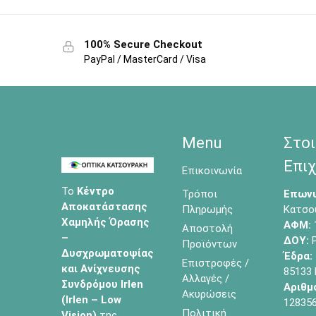
100% Secure Checkout
PayPal / MasterCard / Visa
Menu
Στοι
Επιχ
Επικοινωνία
Το
Κέντρο
Τρόποι
Επωνυ
Αποκατάστασης
Πληρωμής
Κατσο
Χαμηλής Όρασης
ΑΦΜ:
Αποστολή
–
ΔΟΥ:
Ρ
Προϊόντων
Δυσχρωματοψίας
Έδρα:
Επιστροφές /
και Ανίχνευσης
85133
Αλλαγές /
Συνδρόμου Irlen
Αριθμ
Ακυρώσεις
(Irlen – Low
12835
Πολιτική
Vision)
της