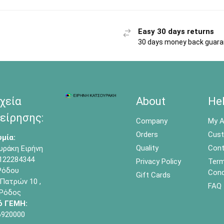
Easy 30 days returns
30 days money back guar
χεία
About
He
είρησης:
Company
My A
Orders
Cust
μία:
Quality
Cont
υράκη Ειρήνη
122284344
Privacy Policy
Term
όδου
Cond
Gift Cards
Πατρών 10 ,
FAQ
 Ρόδος
ό ΓΕΜΗ:
6920000