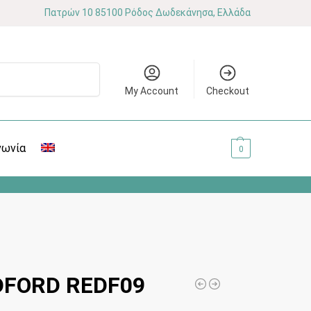
Πατρών 10 85100 Ρόδος Δωδεκάνησα, Ελλάδα
Αναζήτηση
My Account
Checkout
νωνία
0.00
€
0
DFORD REDF09