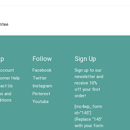
antee
lp
Follow
Sign Up
ccount
Facebook
Sign up to our
newsletter and
omer Help
Twitter
receive 10%
act Us
Instagram
off your first
s and
Pinterest
order!
itions
Youtube
[mc4wp_form
id=”145″]
(Replace “145”
with your form