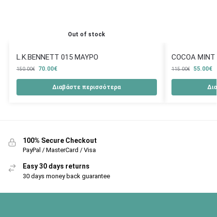
Out of stock
L.K.BENNETT 015 ΜΑΥΡΟ
COCOA MINT 
70.00
€
55.00
€
150.00
€
115.00
€
Διαβάστε περισσότερα
Δι
100% Secure Checkout
PayPal / MasterCard / Visa
Easy 30 days returns
30 days money back guarantee