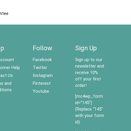
antee
lp
Follow
Sign Up
ccount
Facebook
Sign up to our
newsletter and
omer Help
Twitter
receive 10%
act Us
Instagram
off your first
s and
Pinterest
order!
itions
Youtube
[mc4wp_form
id=”145″]
(Replace “145”
with your form
id).