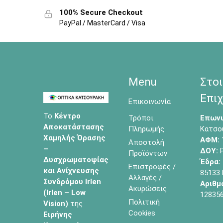
100% Secure Checkout
PayPal / MasterCard / Visa
Menu
Στοι
Επιχ
Επικοινωνία
Το
Κέντρο
Τρόποι
Επωνυ
Αποκατάστασης
Πληρωμής
Κατσο
Χαμηλής Όρασης
ΑΦΜ:
Αποστολή
–
ΔΟΥ:
Ρ
Προϊόντων
Δυσχρωματοψίας
Έδρα:
Επιστροφές /
και Ανίχνευσης
85133
Αλλαγές /
Συνδρόμου Irlen
Αριθμ
Ακυρώσεις
(Irlen – Low
12835
Πολιτική
Vision)
της
Cookies
Ειρήνης