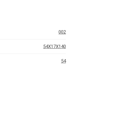
002
54X17X140
54