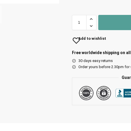
Add to wishlist
Free worldwide shipping on al
30 days easy returns
Order yours before 2.30pm for
Guar