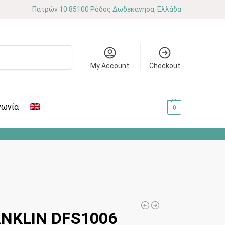
Πατρών 10 85100 Ρόδος Δωδεκάνησα, Ελλάδα
Αναζήτηση
My Account
Checkout
νωνία
0.00
€
0
ANKLIN DFS1006