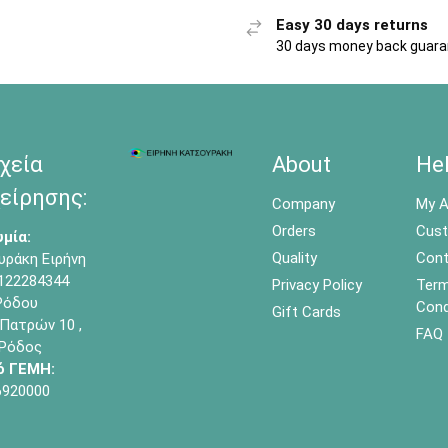
Easy 30 days returns
30 days money back guar
χεία
About
He
είρησης:
Company
My A
Orders
Cust
μία:
Quality
Cont
υράκη Ειρήνη
122284344
Privacy Policy
Term
όδου
Cond
Gift Cards
Πατρών 10 ,
FAQ
 Ρόδος
ό ΓΕΜΗ:
6920000