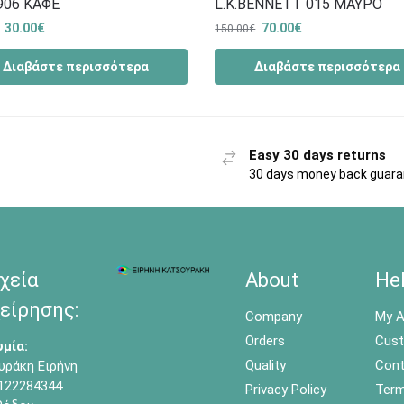
906 ΚΑΦΕ
L.K.BENNETT 015 ΜΑΥΡΟ
30.00
€
70.00
€
150.00
€
Διαβάστε περισσότερα
Διαβάστε περισσότερα
Easy 30 days returns
30 days money back guar
χεία
About
He
είρησης:
Company
My A
Orders
Cust
μία:
Quality
Cont
υράκη Ειρήνη
122284344
Privacy Policy
Term