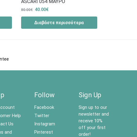
ASCARI 054 ΜΑΥΡΟ
40.00
€
80.00
€
Διαβάστε περισσότερα
antee
lp
Follow
Sign Up
ccount
Facebook
Sign up to our
newsletter and
omer Help
Twitter
receive 10%
act Us
Instagram
off your first
s and
Pinterest
order!