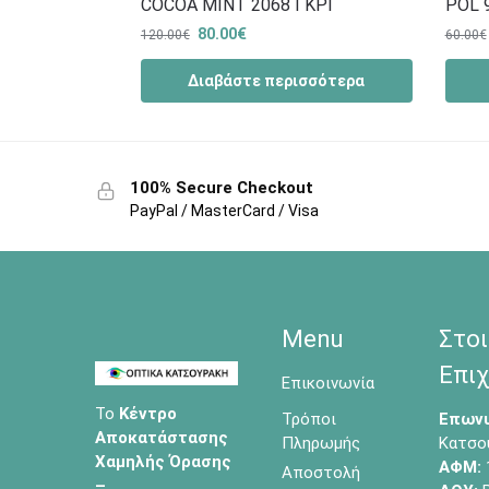
COCOA MINT 2068 ΓΚΡΙ
POL 
80.00
€
120.00
€
60.00
€
Διαβάστε περισσότερα
100% Secure Checkout
PayPal / MasterCard / Visa
Menu
Στοι
Επιχ
Επικοινωνία
Το
Κέντρο
Τρόποι
Επωνυ
Αποκατάστασης
Πληρωμής
Κατσο
Χαμηλής Όρασης
ΑΦΜ:
Αποστολή
–