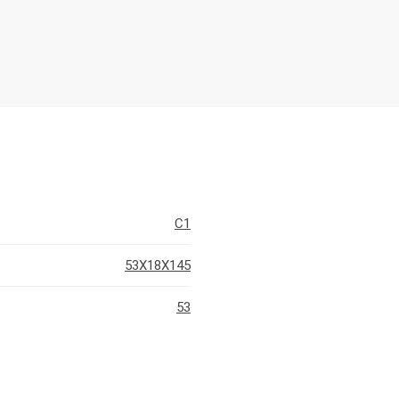
C1
53X18X145
53