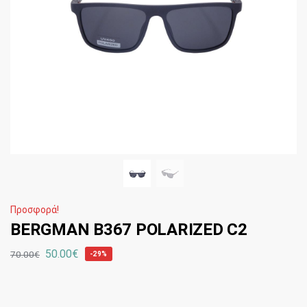
Προσφορά!
BERGMAN Β367 POLARIZED C2
50.00
€
70.00
€
-29%