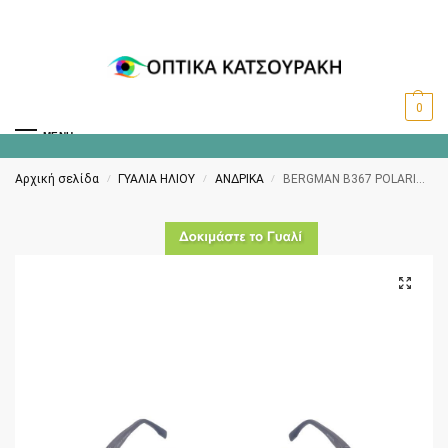
0
MENU
Αρχική σελίδα
ΓΥΑΛΙΑ ΗΛΙΟΥ
ΑΝΔΡΙΚΑ
BERGMAN Β367 POLARIZED C2
/
/
/