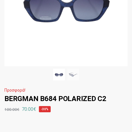
Προσφορά!
BERGMAN B684 POLARIZED C2
70.00
€
100.00
€
-30%