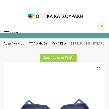
0
MENU
Αρχική σελίδα
ΓΥΑΛΙΑ ΗΛΙΟΥ
ΓΥΝΑΙΚΕΙΑ
BERGMAN B684 POLARIZED C2
/
/
/