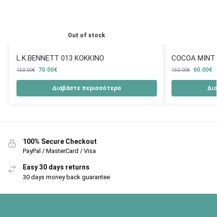
Out of stock
L.K.BENNETT 013 ΚΟΚΚΙΝΟ
COCOA MINT
70.00
€
60.00
€
150.00
€
150.00
€
Διαβάστε περισσότερα
Δι
100% Secure Checkout
PayPal / MasterCard / Visa
Easy 30 days returns
30 days money back guarantee