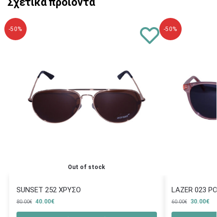
Σχετικά προϊόντα
-50%
-50%
Out of stock
SUNSET 252 ΧΡΥΣΟ
LAZER 023 Ρ
40.00
€
30.00
€
80.00
€
60.00
€