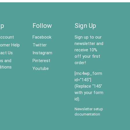
lp
Follow
Sign Up
ccount
Facebook
Sign up to our
newsletter and
omer Help
Twitter
receive 10%
act Us
Instagram
off your first
s and
Pinterest
order!
itions
Youtube
[mc4wp_form
id=”145″]
(Replace “145”
with your form
id).
Newsletter setup
documentation