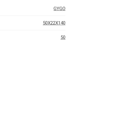
GYGO
50X22X140
50