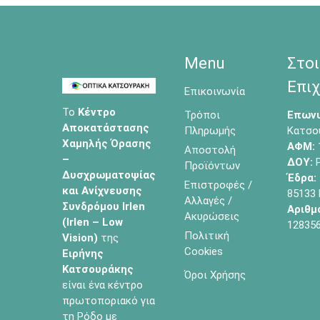
Menu
Στοι
Επιχ
Επικοινωνία
Το
Κέντρο
Τρόποι
Επωνυ
Αποκατάστασης
Πληρωμής
Κατσο
Χαμηλής Όρασης
ΑΦΜ:
Αποστολή
–
ΔΟΥ:
Ρ
Προϊόντων
Δυσχρωματοψίας
Έδρα:
Επιστροφές /
και Ανίχνευσης
85133
Αλλαγές /
Συνδρόμου Irlen
Αριθμ
Ακυρώσεις
(Irlen – Low
12835
Πολιτική
Vision)
της
Cookies
Ειρήνης
Κατσουράκης
Όροι Χρήσης
είναι ένα κέντρο
πρωτοποριακό για
τη Ρόδο με