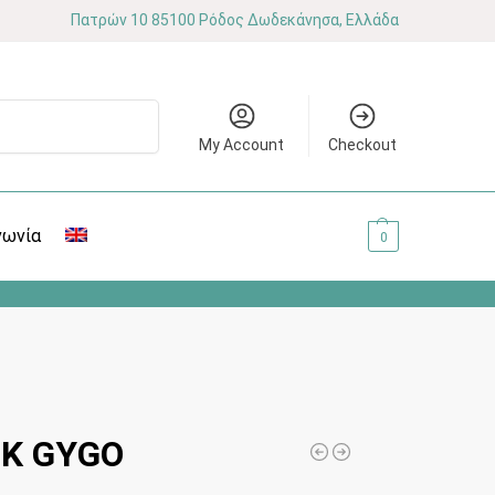
Πατρών 10 85100 Ρόδος Δωδεκάνησα, Ελλάδα
Αναζήτηση
My Account
Checkout
νωνία
0.00
€
0
K GYGO