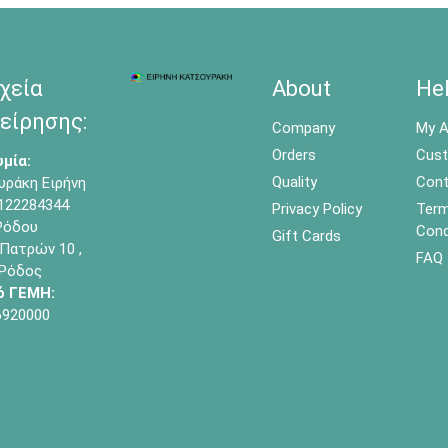
χεία
About
He
είρησης:
Company
My A
Orders
Cust
μία:
Quality
Cont
υράκη Ειρήνη
122284344
Privacy Policy
Term
όδου
Cond
Gift Cards
Πατρών 10 ,
FAQ
 Ρόδος
ό ΓΕΜΗ:
6920000