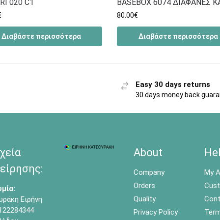
RI 020 C1
BASEBOX 6074 ΔΙΑΦΑΝΕΣ Κ
€
80.00
€
Διαβάστε περισσότερα
Διαβάστε περισσότερα
Easy 30 days returns
30 days money back guar
χεία
About
He
είρησης:
Company
My A
Orders
Cust
μία:
Quality
Cont
υράκη Ειρήνη
122284344
Privacy Policy
Term