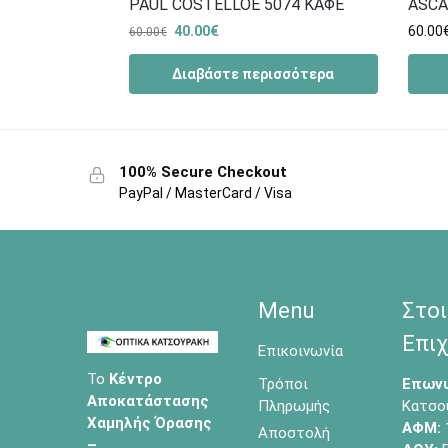
PAUL COSTELLOE 5074 ΚΑΦΕ
ASCA
40.00
€
60.00
60.00
€
Διαβάστε περισσότερα
100% Secure Checkout
PayPal / MasterCard / Visa
Menu
Στοι
Επιχ
Επικοινωνία
Το
Κέντρο
Τρόποι
Επωνυ
Αποκατάστασης
Πληρωμής
Κατσο
Χαμηλής Όρασης
ΑΦΜ:
Αποστολή
–