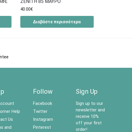
ΑΦΕ
ZENITH 85 ΜΑΥΡΟ
40.00
€
Διαβάστε περισσότερα
antee
lp
Follow
Sign Up
ccount
Facebook
Sign up to our
newsletter and
omer Help
Twitter
receive 10%
act Us
Instagram
off your first
s and
Pinterest
order!