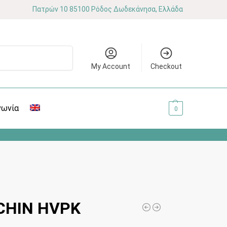
Πατρών 10 85100 Ρόδος Δωδεκάνησα, Ελλάδα
Αναζήτηση
My Account
Checkout
νωνία
0.00
€
0
CHIN HVPK