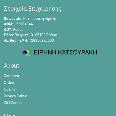
Στοιχεία Επιχείρησης:
Επωνυμία:
Κατσουράκη Ειρήνη
ΑΦΜ:
122284344
ΔΟΥ:
Ρόδου
Έδρα:
Πατρών 10 , 85133 Ρόδος
Αριθμό ΓΕΜΗ:
128356920000
About
Company
Orders
Quality
Privacy Policy
Gift Cards