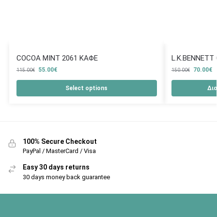
COCOA MINT 2061 ΚΑΦΕ
L.K.BENNETT
55.00
€
70.00
€
115.00
€
150.00
€
Select options
Δι
100% Secure Checkout
PayPal / MasterCard / Visa
Easy 30 days returns
30 days money back guarantee