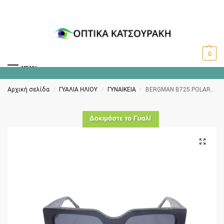
0
MENU
Αρχική σελίδα
ΓΥΑΛΙΑ ΗΛΙΟΥ
ΓΥΝΑΙΚΕΙΑ
BERGMAN B725 POLARIZED C1
/
/
/