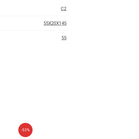
C2
55X20X145
55
-53%