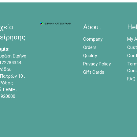
χεία
About
He
είρησης:
Company
My A
Orders
Cust
μία:
Quality
Cont
υράκη Ειρήνη
122284344
Privacy Policy
Term
όδου
Cond
Gift Cards
Πατρών 10 ,
FAQ
 Ρόδος
ό ΓΕΜΗ:
6920000