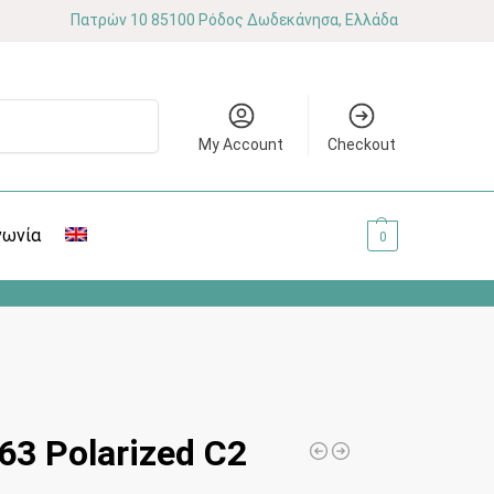
Πατρών 10 85100 Ρόδος Δωδεκάνησα, Ελλάδα
Αναζήτηση
My Account
Checkout
νωνία
0.00
€
0
3 Polarized C2