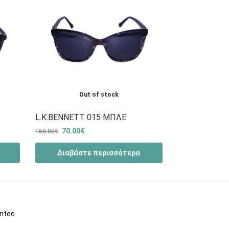
Out of stock
L.K.BENNETT 015 ΜΠΛΕ
70.00
€
150.00
€
Διαβάστε περισσότερα
antee