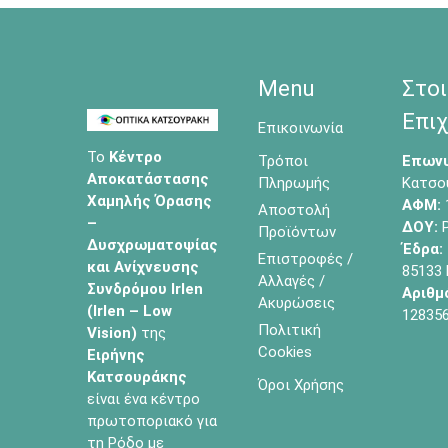
Menu
Στοι
Επιχ
Επικοινωνία
Το
Κέντρο
Τρόποι
Επωνυ
Αποκατάστασης
Πληρωμής
Κατσο
Χαμηλής Όρασης
ΑΦΜ:
Αποστολή
–
ΔΟΥ:
Ρ
Προϊόντων
Δυσχρωματοψίας
Έδρα:
Επιστροφές /
και Ανίχνευσης
85133
Αλλαγές /
Συνδρόμου Irlen
Αριθμ
Ακυρώσεις
(Irlen – Low
12835
Πολιτική
Vision)
της
Cookies
Ειρήνης
Κατσουράκης
Όροι Χρήσης
είναι ένα κέντρο
πρωτοποριακό για
τη Ρόδο με