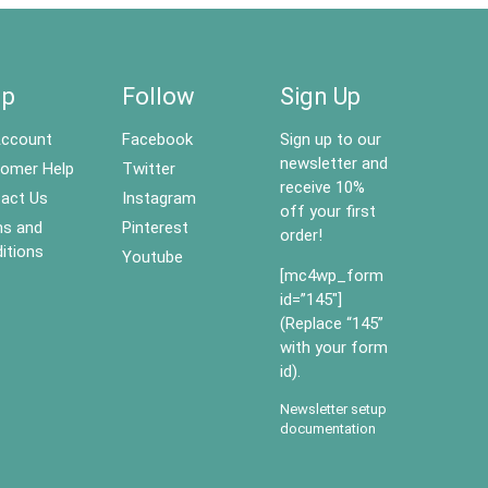
lp
Follow
Sign Up
ccount
Facebook
Sign up to our
newsletter and
omer Help
Twitter
receive 10%
act Us
Instagram
off your first
s and
Pinterest
order!
itions
Youtube
[mc4wp_form
id=”145″]
(Replace “145”
with your form
id).
Newsletter setup
documentation