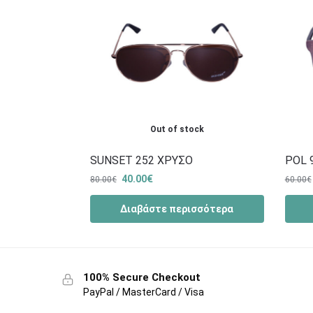
Out of stock
SUNSET 252 ΧΡΥΣΟ
POL 
40.00
€
80.00
€
60.00
€
Διαβάστε περισσότερα
100% Secure Checkout
PayPal / MasterCard / Visa