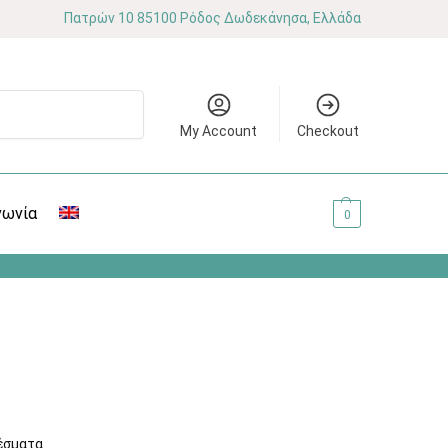
Πατρών 10 85100 Ρόδος Δωδεκάνησα, Ελλάδα
Αναζήτηση
My Account
Checkout
νωνία
0.00
€
0
έσματα