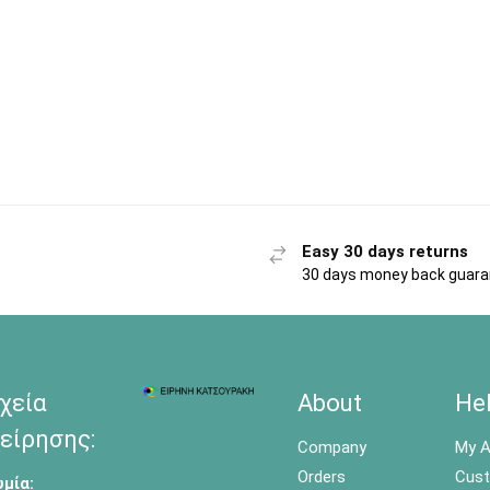
Easy 30 days returns
30 days money back guar
χεία
About
He
είρησης:
Company
My A
Orders
Cust
μία: