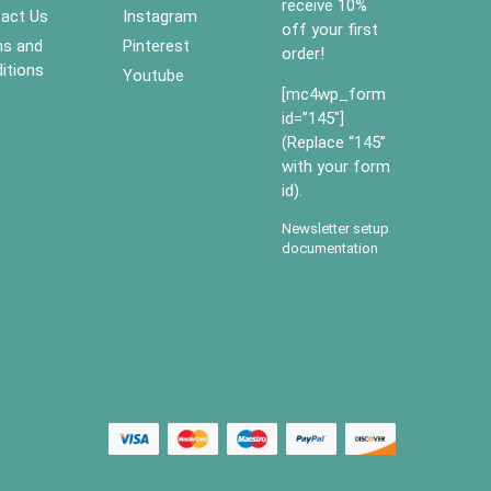
receive 10%
act Us
Instagram
off your first
s and
Pinterest
order!
itions
Youtube
[mc4wp_form
id=”145″]
(Replace “145”
with your form
id).
Newsletter setup
documentation