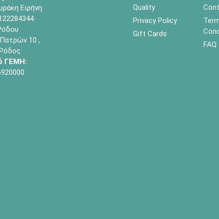
Quality
Cont
υράκη Ειρήνη
122284344
Privacy Policy
Term
όδου
Cond
Gift Cards
Πατρών 10 ,
FAQ
 Ρόδος
ό ΓΕΜΗ:
6920000