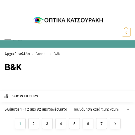
0
MENU
Αρχική σελίδα
Brands
B&K
/
/
B&K
SHOW FILTERS
Βλέπετε 1–12 από 82 αποτελέσματα
1
2
3
4
5
6
7