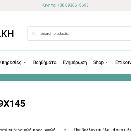
Κινητό: +30 6936618693
Υπηρεσίες
Βοηθήματα
Ενημέρωση
Shop
Επικοι
9X145
Προβάλλονται όλα - 4 αποτελ