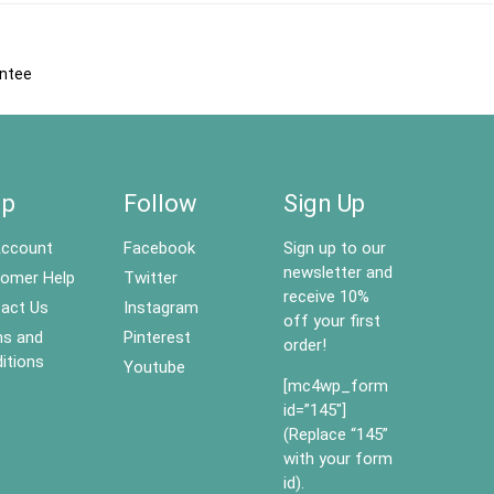
antee
lp
Follow
Sign Up
ccount
Facebook
Sign up to our
newsletter and
omer Help
Twitter
receive 10%
act Us
Instagram
off your first
s and
Pinterest
order!
itions
Youtube
[mc4wp_form
id=”145″]
(Replace “145”
with your form
id).