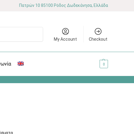
Πατρών 10 85100 Ρόδος Δωδεκάνησα, Ελλάδα
Αναζήτηση
My Account
Checkout
νωνία
0.00
€
0
έσματα