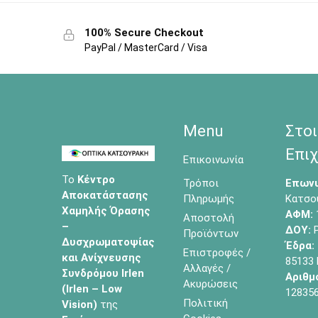
100% Secure Checkout
PayPal / MasterCard / Visa
Menu
Στοι
Επιχ
Επικοινωνία
Το
Κέντρο
Τρόποι
Επωνυ
Αποκατάστασης
Πληρωμής
Κατσο
Χαμηλής Όρασης
ΑΦΜ:
Αποστολή
–
ΔΟΥ:
Ρ
Προϊόντων
Δυσχρωματοψίας
Έδρα:
Επιστροφές /
και Ανίχνευσης
85133
Αλλαγές /
Συνδρόμου Irlen
Αριθμ
Ακυρώσεις
(Irlen – Low
12835
Πολιτική
Vision)
της