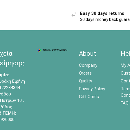
Easy 30 days returns
30 days money back guar
χεία
About
He
είρησης:
Company
My A
Orders
Cust
μία:
Quality
Cont
υράκη Ειρήνη
122284344
Privacy Policy
Term
όδου
Cond
Gift Cards
Πατρών 10 ,
FAQ
 Ρόδος
ό ΓΕΜΗ:
6920000