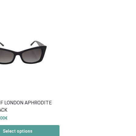
OF LONDOΝ APHRODITE
ACK
.00
€
Select options