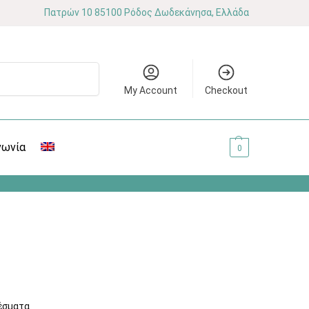
Πατρών 10 85100 Ρόδος Δωδεκάνησα, Ελλάδα
Αναζήτηση
My Account
Checkout
νωνία
0.00
€
0
έσματα