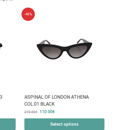
-48%
C3
ASPINAL OF LONDOΝ ATHENA
COL.01 BLACK
110.00
€
210.00
€
Select options