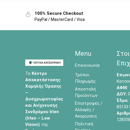
100% Secure Checkout
PayPal / MasterCard / Visa
Menu
Στοι
Επιχ
Επικοινωνία
Το
Κέντρο
Τρόποι
Επωνυ
Αποκατάστασης
Πληρωμής
Κατσο
Χαμηλής Όρασης
ΑΦΜ:
Αποστολή
–
ΔΟΥ:
Ρ
Προϊόντων
Δυσχρωματοψίας
Έδρα:
Επιστροφές /
και Ανίχνευσης
85133
Αλλαγές /
Συνδρόμου Irlen
Αριθμ
Ακυρώσεις
(Irlen – Low
12835
Πολιτική
Vision)
της