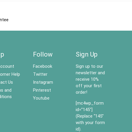
antee
lp
Follow
Sign Up
ccount
Facebook
Sign up to our
newsletter and
omer Help
Twitter
receive 10%
act Us
Instagram
off your first
s and
Pinterest
order!
itions
Youtube
[mc4wp_form
id=”145″]
(Replace “145”
with your form
id).