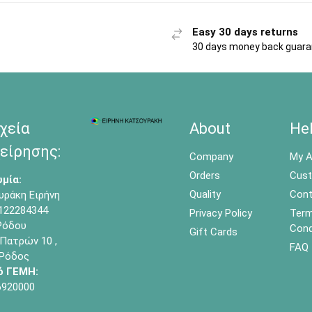
Easy 30 days returns
30 days money back guar
χεία
About
He
είρησης:
Company
My A
Orders
Cust
μία:
Quality
Cont
υράκη Ειρήνη
122284344
Privacy Policy
Term
όδου
Cond
Gift Cards
Πατρών 10 ,
FAQ
 Ρόδος
ό ΓΕΜΗ:
6920000