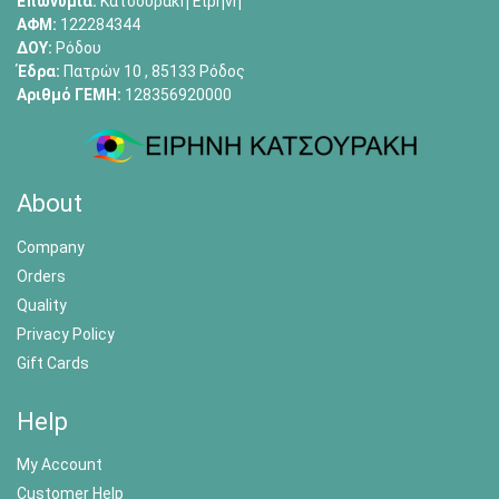
Επωνυμία:
Κατσουράκη Ειρήνη
ΑΦΜ:
122284344
ΔΟΥ:
Ρόδου
Έδρα:
Πατρών 10 , 85133 Ρόδος
Αριθμό ΓΕΜΗ:
128356920000
About
Company
Orders
Quality
Privacy Policy
Gift Cards
Help
My Account
Customer Help