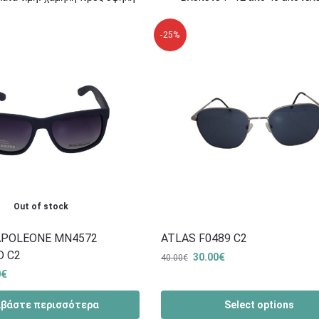
-25%
Out of stock
POLEONE MN4572
ATLAS F0489 C2
D C2
30.00
€
40.00
€
0
€
αβάστε περισσότερα
Select options