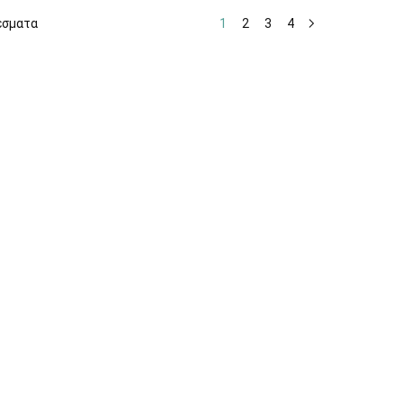
έσματα
1
2
3
4