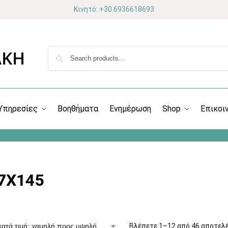
Κινητό: +30 6936618693
Υπηρεσίες
Βοηθήματα
Ενημέρωση
Shop
Επικοι
7X145
Βλέπετε 1–12 από 46 αποτελ