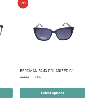
-29%
BERGMAN B243 POLARIZED C1
50.00
€
70.00
€
Select options