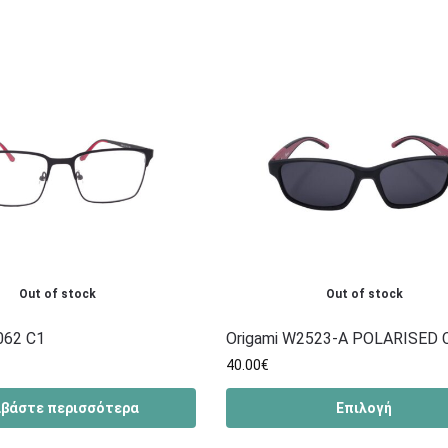
Out of stock
Out of stock
062 C1
Origami W2523-Α POLARISED 
40.00
€
αβάστε περισσότερα
Επιλογή