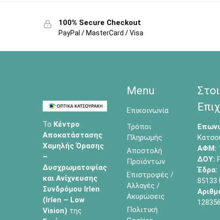
100% Secure Checkout
PayPal / MasterCard / Visa
Menu
Στοι
Επιχ
Επικοινωνία
Το
Κέντρο
Τρόποι
Επωνυ
Αποκατάστασης
Πληρωμής
Κατσο
Χαμηλής Όρασης
ΑΦΜ:
Αποστολή
–
ΔΟΥ:
Ρ
Προϊόντων
Δυσχρωματοψίας
Έδρα:
Επιστροφές /
και Ανίχνευσης
85133
Αλλαγές /
Συνδρόμου Irlen
Αριθμ
Ακυρώσεις
(Irlen – Low
12835
Πολιτική
Vision)
της