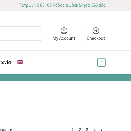
Πατρών 10 85100 Ρόδος Δωδεκάνησα, Ελλάδα
Αναζήτηση
My Account
Checkout
νωνία
0.00
€
0
έσματα
1
2
3
4