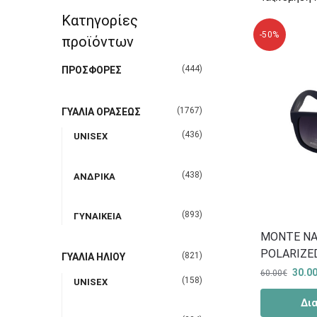
Κατηγορίες
-50%
προϊόντων
(444)
ΠΡΟΣΦΟΡΕΣ
(1767)
ΓΥΑΛΙΑ ΟΡΑΣΕΩΣ
(436)
UNISEX
(438)
ΑΝΔΡΙΚΑ
(893)
ΓΥΝΑΙΚΕΙΑ
MONTE NA
POLARIZE
(821)
ΓΥΑΛΙΑ ΗΛΙΟΥ
30.0
60.00
€
(158)
UNISEX
Δι