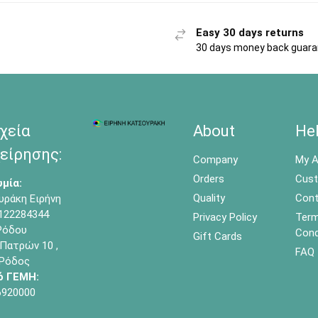
Easy 30 days returns
30 days money back guar
χεία
About
He
είρησης:
Company
My A
Orders
Cust
μία:
Quality
Cont
υράκη Ειρήνη
122284344
Privacy Policy
Term
όδου
Cond
Gift Cards
Πατρών 10 ,
FAQ
 Ρόδος
ό ΓΕΜΗ:
6920000