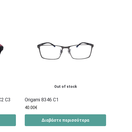
Out of stock
C2 C3
Origami 8346 C1
40.00
€
Διαβάστε περισσότερα