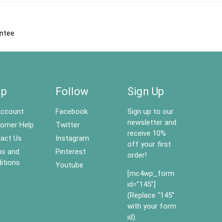
antee
lp
Follow
Sign Up
ccount
Facebook
Sign up to our
newsletter and
omer Help
Twitter
receive 10%
act Us
Instagram
off your first
s and
Pinterest
order!
itions
Youtube
[mc4wp_form
id=”145″]
(Replace “145”
with your form
id).