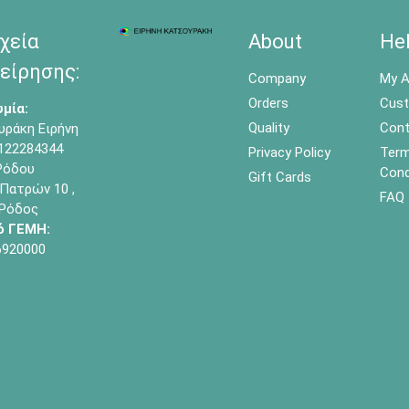
χεία
About
He
είρησης:
Company
My A
Orders
Cust
μία:
Quality
Cont
υράκη Ειρήνη
122284344
Privacy Policy
Term
όδου
Cond
Gift Cards
Πατρών 10 ,
FAQ
 Ρόδος
ό ΓΕΜΗ:
6920000