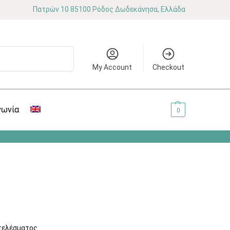
Πατρών 10 85100 Ρόδος Δωδεκάνησα, Ελλάδα
Αναζήτηση
My Account
Checkout
νωνία
0.00
€
0
τελέσματος