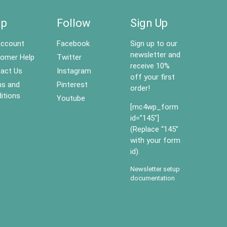
lp
Follow
Sign Up
ccount
Facebook
Sign up to our
newsletter and
omer Help
Twitter
receive 10%
act Us
Instagram
off your first
s and
Pinterest
order!
itions
Youtube
[mc4wp_form
id=”145″]
(Replace “145”
with your form
id).
Newsletter setup
documentation