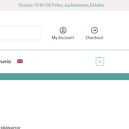
Πατρών 10 85100 Ρόδος Δωδεκάνησα, Ελλάδα
Αναζήτηση
My Account
Checkout
νωνία
0.00
€
0
τελέσματος