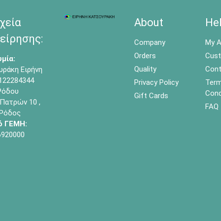
χεία
About
He
είρησης:
Company
My A
Orders
Cust
μία:
Quality
Cont
υράκη Ειρήνη
122284344
Privacy Policy
Term
όδου
Cond
Gift Cards
Πατρών 10 ,
FAQ
 Ρόδος
ό ΓΕΜΗ:
6920000