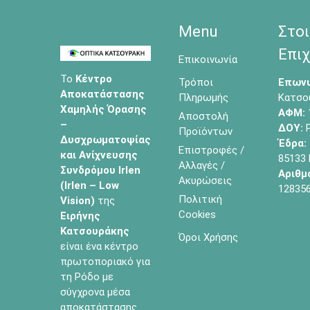
Menu
Στοι
Επιχ
Επικοινωνία
Το
Κέντρο
Τρόποι
Επωνυ
Αποκατάστασης
Πληρωμής
Κατσο
Χαμηλής Όρασης
ΑΦΜ:
Αποστολή
–
ΔΟΥ:
Ρ
Προϊόντων
Δυσχρωματοψίας
Έδρα:
Επιστροφές /
και Ανίχνευσης
85133
Αλλαγές /
Συνδρόμου Irlen
Αριθμ
Ακυρώσεις
(Irlen – Low
12835
Πολιτική
Vision)
της
Cookies
Ειρήνης
Κατσουράκης
Όροι Χρήσης
είναι ένα κέντρο
πρωτοποριακό για
τη Ρόδο με
σύγχρονα μέσα
αποκατάστασης.