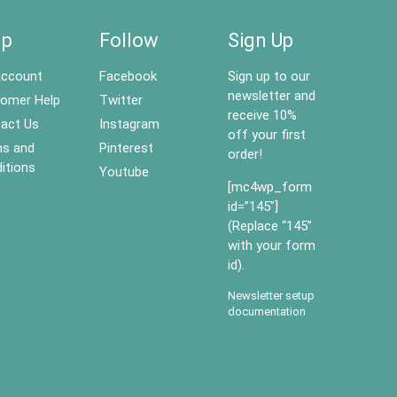
lp
Follow
Sign Up
ccount
Facebook
Sign up to our
newsletter and
omer Help
Twitter
receive 10%
act Us
Instagram
off your first
s and
Pinterest
order!
itions
Youtube
[mc4wp_form
id=”145″]
(Replace “145”
with your form
id).
Newsletter setup
documentation