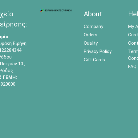
χεία
About
He
είρησης:
Company
My A
Orders
Cust
μία:
Quality
Cont
υράκη Ειρήνη
122284344
Privacy Policy
Term
όδου
Cond
Gift Cards
Πατρών 10 ,
FAQ
 Ρόδος
ό ΓΕΜΗ:
6920000