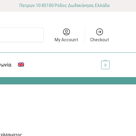
Πατρών 10 85100 Ρόδος Δωδεκάνησα, Ελλάδα
Αναζήτηση
My Account
Checkout
νωνία
0.00
€
0
τελέσματος