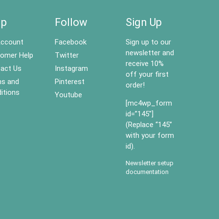
lp
Follow
Sign Up
ccount
Facebook
Sign up to our
newsletter and
omer Help
Twitter
receive 10%
act Us
Instagram
off your first
s and
Pinterest
order!
itions
Youtube
[mc4wp_form
id=”145″]
(Replace “145”
with your form
id).
Newsletter setup
documentation