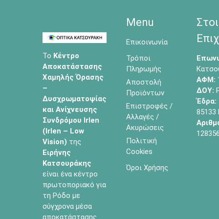
Menu
Στοι
Επιχ
Επικοινωνία
Το
Κέντρο
Τρόποι
Επωνυ
Αποκατάστασης
Πληρωμής
Κατσο
Χαμηλής Όρασης
ΑΦΜ:
Αποστολή
–
ΔΟΥ:
Ρ
Προϊόντων
Δυσχρωματοψίας
Έδρα:
Επιστροφές /
και Ανίχνευσης
85133
Αλλαγές /
Συνδρόμου Irlen
Αριθμ
Ακυρώσεις
(Irlen – Low
12835
Πολιτική
Vision)
της
Cookies
Ειρήνης
Κατσουράκης
Όροι Χρήσης
είναι ένα κέντρο
πρωτοποριακό για
τη Ρόδο με
σύγχρονα μέσα
αποκατάστασης.