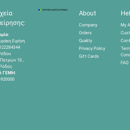
χεία
About
He
είρησης:
Company
My A
Orders
Cust
μία:
Quality
Cont
υράκη Ειρήνη
122284344
Privacy Policy
Term
όδου
Cond
Gift Cards
Πατρών 10 ,
FAQ
 Ρόδος
ό ΓΕΜΗ:
6920000