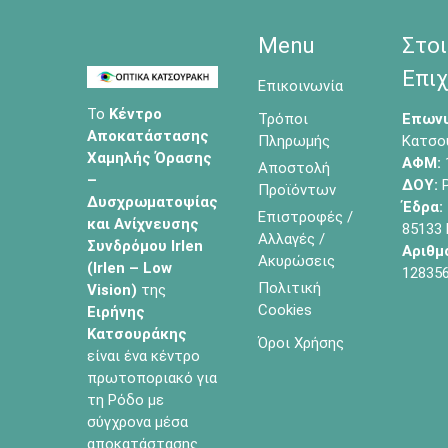
Menu
Στοι
Επιχ
Επικοινωνία
Το
Κέντρο
Τρόποι
Επωνυ
Αποκατάστασης
Πληρωμής
Κατσο
Χαμηλής Όρασης
ΑΦΜ:
Αποστολή
–
ΔΟΥ:
Ρ
Προϊόντων
Δυσχρωματοψίας
Έδρα:
Επιστροφές /
και Ανίχνευσης
85133
Αλλαγές /
Συνδρόμου Irlen
Αριθμ
Ακυρώσεις
(Irlen – Low
12835
Πολιτική
Vision)
της
Cookies
Ειρήνης
Κατσουράκης
Όροι Χρήσης
είναι ένα κέντρο
πρωτοποριακό για
τη Ρόδο με
σύγχρονα μέσα
αποκατάστασης.