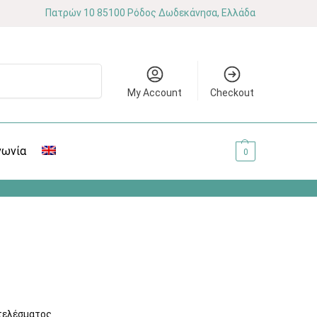
Πατρών 10 85100 Ρόδος Δωδεκάνησα, Ελλάδα
Αναζήτηση
My Account
Checkout
νωνία
0.00
€
0
τελέσματος