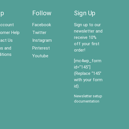
lp
Follow
Sign Up
ccount
Facebook
Sign up to our
newsletter and
omer Help
Twitter
receive 10%
act Us
Instagram
off your first
s and
Pinterest
order!
itions
Youtube
[mc4wp_form
id=”145″]
(Replace “145”
with your form
id).
Newsletter setup
documentation