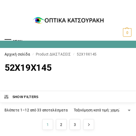
0
MENU
Αρχική σελίδα
Product ΔΙΑΣΤΑΣΕΙΣ
52X19X145
/
/
52X19X145
SHOW FILTERS
Βλέπετε 1–12 από 33 αποτελέσματα
1
2
3