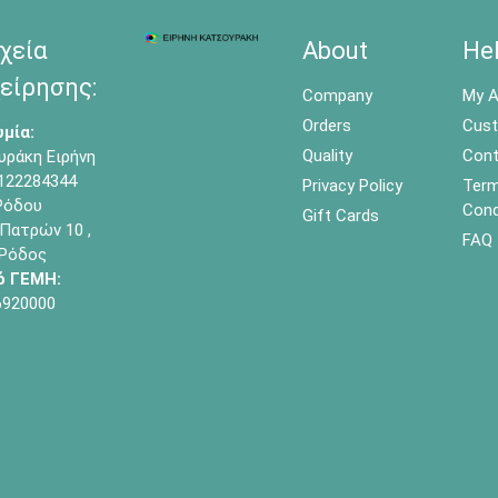
χεία
About
He
είρησης:
Company
My A
Orders
Cust
μία:
Quality
Cont
υράκη Ειρήνη
122284344
Privacy Policy
Term
όδου
Cond
Gift Cards
Πατρών 10 ,
FAQ
 Ρόδος
ό ΓΕΜΗ:
6920000