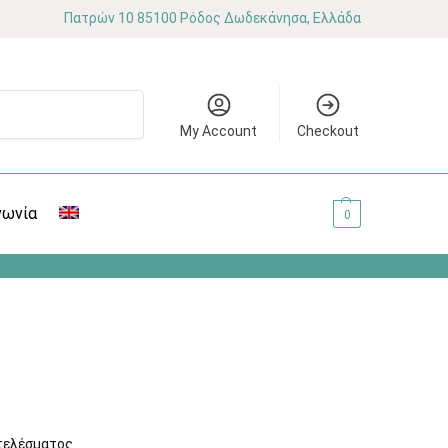
Πατρών 10 85100 Ρόδος Δωδεκάνησα, Ελλάδα
Αναζήτηση
My Account
Checkout
νωνία
0.00
€
0
τελέσματος