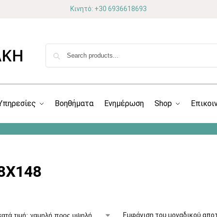
Κινητό: +30 6936618693
Υπηρεσίες
Βοηθήματα
Ενημέρωση
Shop
Επικοι
8X148
Εμφάνιση του μοναδικού απο