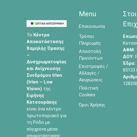
Menu
Στοι
Επιχ
Επικοινωνία
Το
Κέντρο
Τρόποι
Επωνυ
Αποκατάστασης
Πληρωμής
Κατσο
Χαμηλής Όρασης
ΑΦΜ:
Αποστολή
–
ΔΟΥ:
Ρ
Προϊόντων
Δυσχρωματοψίας
Έδρα:
Επιστροφές /
και Ανίχνευσης
85133
Αλλαγές /
Συνδρόμου Irlen
Αριθμ
Ακυρώσεις
(Irlen – Low
12835
Πολιτική
Vision)
της
Cookies
Ειρήνης
Κατσουράκης
Όροι Χρήσης
είναι ένα κέντρο
πρωτοποριακό για
τη Ρόδο με
σύγχρονα μέσα
αποκατάστασης.