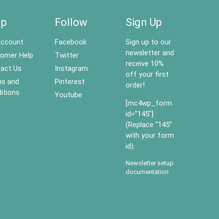
lp
Follow
Sign Up
ccount
Facebook
Sign up to our
newsletter and
omer Help
Twitter
receive 10%
act Us
Instagram
off your first
s and
Pinterest
order!
itions
Youtube
[mc4wp_form
id=”145″]
(Replace “145”
with your form
id).
Newsletter setup
documentation