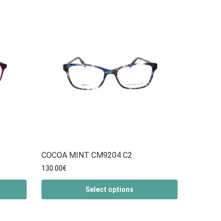
COCOA MINT CM9204 C2
130.00
€
Select options