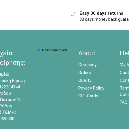
Easy 30 days returns
30 days money back guar
χεία
About
He
είρησης:
Company
My A
Orders
Cust
μία:
Quality
Cont
υράκη Ειρήνη
122284344
Privacy Policy
Term
όδου
Cond
Gift Cards
Πατρών 10 ,
FAQ
 Ρόδος
ό ΓΕΜΗ:
6920000