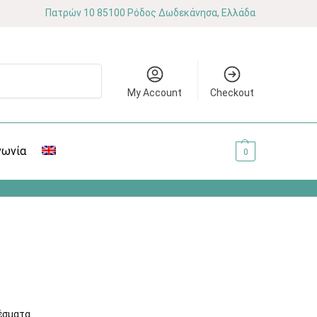
Πατρών 10 85100 Ρόδος Δωδεκάνησα, Ελλάδα
Αναζήτηση
My Account
Checkout
νωνία
0.00
€
0
έσματα