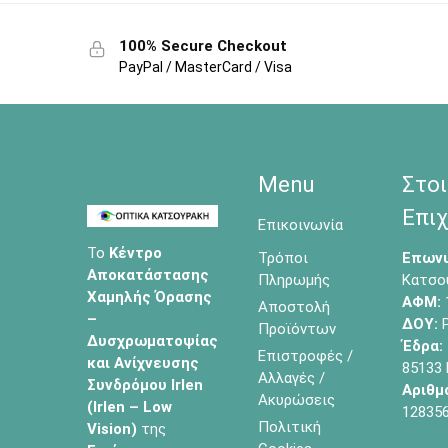
100% Secure Checkout
PayPal / MasterCard / Visa
Menu
Στοι
Επιχ
Επικοινωνία
Το
Κέντρο
Τρόποι
Επωνυ
Αποκατάστασης
Πληρωμής
Κατσο
Χαμηλής Όρασης
ΑΦΜ:
Αποστολή
–
ΔΟΥ:
Ρ
Προϊόντων
Δυσχρωματοψίας
Έδρα:
Επιστροφές /
και Ανίχνευσης
85133
Αλλαγές /
Συνδρόμου Irlen
Αριθμ
Ακυρώσεις
(Irlen – Low
12835
Πολιτική
Vision)
της