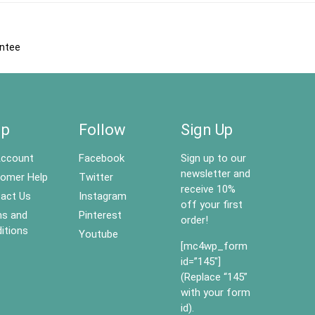
antee
lp
Follow
Sign Up
ccount
Facebook
Sign up to our
newsletter and
omer Help
Twitter
receive 10%
act Us
Instagram
off your first
s and
Pinterest
order!
itions
Youtube
[mc4wp_form
id=”145″]
(Replace “145”
with your form
id).