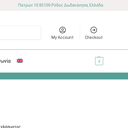
Πατρών 10 85100 Ρόδος Δωδεκάνησα, Ελλάδα
Αναζήτηση
My Account
Checkout
νωνία
0.00
€
0
τελέσματος