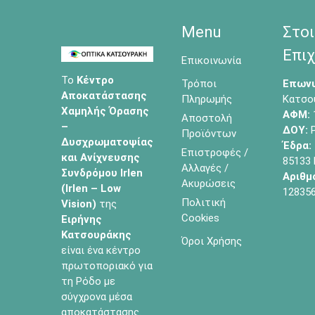
Menu
Στοι
Επιχ
Επικοινωνία
Το
Κέντρο
Τρόποι
Επωνυ
Αποκατάστασης
Πληρωμής
Κατσο
Χαμηλής Όρασης
ΑΦΜ:
Αποστολή
–
ΔΟΥ:
Ρ
Προϊόντων
Δυσχρωματοψίας
Έδρα:
Επιστροφές /
και Ανίχνευσης
85133
Αλλαγές /
Συνδρόμου Irlen
Αριθμ
Ακυρώσεις
(Irlen – Low
12835
Πολιτική
Vision)
της
Cookies
Ειρήνης
Κατσουράκης
Όροι Χρήσης
είναι ένα κέντρο
πρωτοποριακό για
τη Ρόδο με
σύγχρονα μέσα
αποκατάστασης.