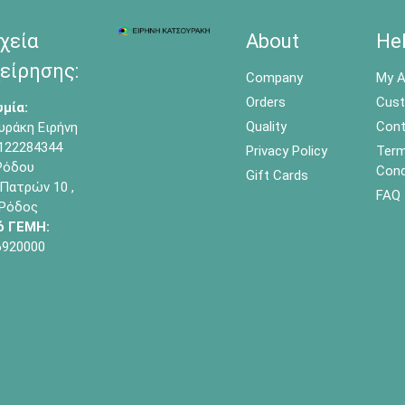
χεία
About
He
είρησης:
Company
My A
Orders
Cust
μία:
Quality
Cont
υράκη Ειρήνη
122284344
Privacy Policy
Term
όδου
Cond
Gift Cards
Πατρών 10 ,
FAQ
 Ρόδος
ό ΓΕΜΗ:
6920000