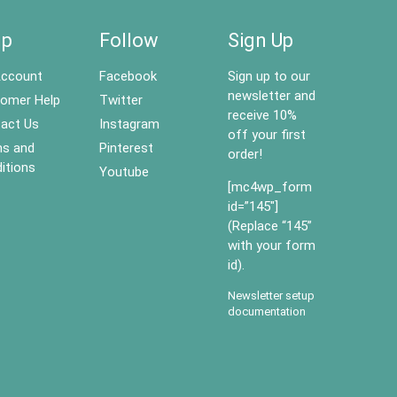
lp
Follow
Sign Up
ccount
Facebook
Sign up to our
newsletter and
omer Help
Twitter
receive 10%
act Us
Instagram
off your first
s and
Pinterest
order!
itions
Youtube
[mc4wp_form
id=”145″]
(Replace “145”
with your form
id).
Newsletter setup
documentation