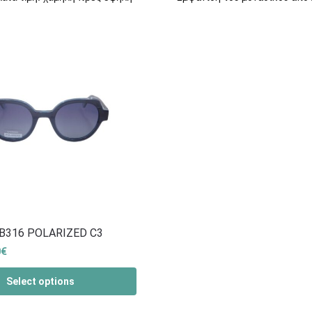
B316 POLARIZED C3
0
€
Select options