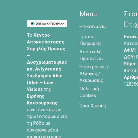
Menu
Στοι
Επιχ
Επικοινωνία
Το
Κέντρο
Τρόποι
Επωνυ
Αποκατάστασης
Πληρωμής
Κατσο
Χαμηλής Όρασης
ΑΦΜ:
Αποστολή
–
ΔΟΥ:
Ρ
Προϊόντων
Δυσχρωματοψίας
Έδρα:
Επιστροφές /
και Ανίχνευσης
85133
Αλλαγές /
Συνδρόμου Irlen
Αριθμ
Ακυρώσεις
(Irlen – Low
12835
Πολιτική
Vision)
της
Cookies
Ειρήνης
Κατσουράκης
Όροι Χρήσης
είναι ένα κέντρο
πρωτοποριακό για
τη Ρόδο με
σύγχρονα μέσα
αποκατάστασης.