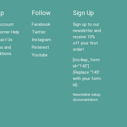
lp
Follow
Sign Up
ccount
Facebook
Sign up to our
newsletter and
omer Help
Twitter
receive 10%
act Us
Instagram
off your first
s and
Pinterest
order!
itions
Youtube
[mc4wp_form
id=”145″]
(Replace “145”
with your form
id).
Newsletter setup
documentation