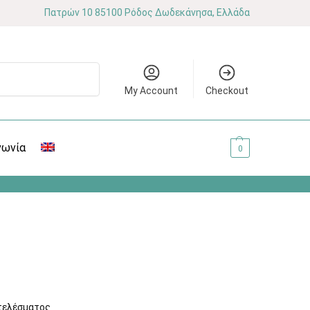
Πατρών 10 85100 Ρόδος Δωδεκάνησα, Ελλάδα
Αναζήτηση
My Account
Checkout
νωνία
0.00
€
0
τελέσματος