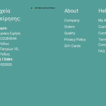
χεία
About
He
είρησης:
Company
My A
Orders
Cust
μία:
Quality
Cont
υράκη Ειρήνη
122284344
Privacy Policy
Term
όδου
Cond
Gift Cards
Πατρών 10 ,
FAQ
 Ρόδος
ό ΓΕΜΗ:
6920000