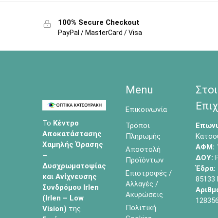
100% Secure Checkout
PayPal / MasterCard / Visa
Menu
Στοι
Επιχ
Επικοινωνία
Το
Κέντρο
Τρόποι
Επωνυ
Αποκατάστασης
Πληρωμής
Κατσο
Χαμηλής Όρασης
ΑΦΜ:
Αποστολή
–
ΔΟΥ:
Ρ
Προϊόντων
Δυσχρωματοψίας
Έδρα:
Επιστροφές /
και Ανίχνευσης
85133
Αλλαγές /
Συνδρόμου Irlen
Αριθμ
Ακυρώσεις
(Irlen – Low
12835
Πολιτική
Vision)
της