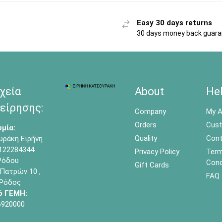
Easy 30 days returns
30 days money back guar
χεία
About
He
είρησης:
Company
My A
Orders
Cust
μία:
Quality
Cont
υράκη Ειρήνη
122284344
Privacy Policy
Term
όδου
Cond
Gift Cards
Πατρών 10 ,
FAQ
 Ρόδος
ό ΓΕΜΗ:
6920000