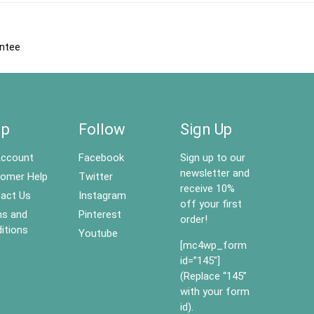
antee
lp
Follow
Sign Up
ccount
Facebook
Sign up to our
newsletter and
omer Help
Twitter
receive 10%
act Us
Instagram
off your first
s and
Pinterest
order!
itions
Youtube
[mc4wp_form
id=”145″]
(Replace “145”
with your form
id).