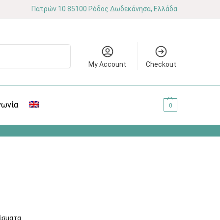
Πατρών 10 85100 Ρόδος Δωδεκάνησα, Ελλάδα
Αναζήτηση
My Account
Checkout
νωνία
0.00
€
0
έσματα