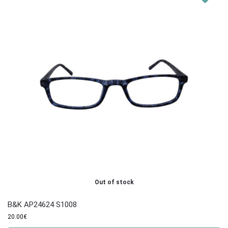
Out of stock
B&K AP24624 S1008
20.00
€