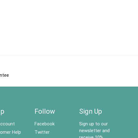
antee
lp
Follow
Sign Up
ccount
Facebook
Sign up to our
newsletter and
omer Help
Twitter
receive 10%