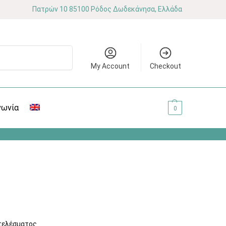
Πατρών 10 85100 Ρόδος Δωδεκάνησα, Ελλάδα
Αναζήτηση
My Account
Checkout
νωνία
0.00
€
0
τελέσματος