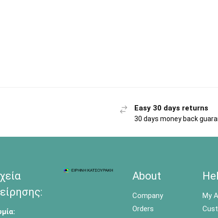
Easy 30 days returns
30 days money back guar
χεία
About
He
είρησης:
Company
My A
Orders
Cust
μία: