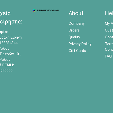
χεία
About
He
είρησης:
Company
My A
Orders
Cust
μία:
Quality
Cont
υράκη Ειρήνη
122284344
Privacy Policy
Term
όδου
Cond
Gift Cards
Πατρών 10 ,
FAQ
 Ρόδος
ό ΓΕΜΗ:
6920000