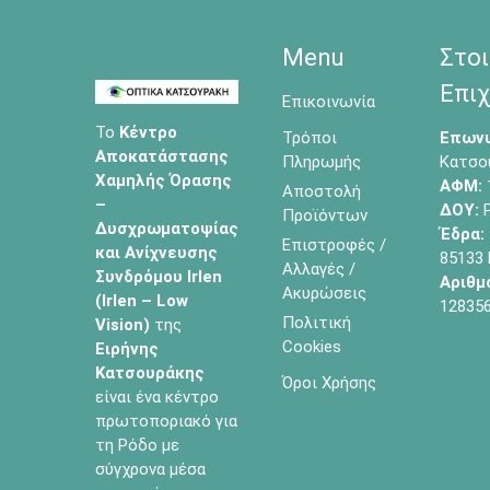
Menu
Στοι
Επιχ
Επικοινωνία
Το
Κέντρο
Τρόποι
Επωνυ
Αποκατάστασης
Πληρωμής
Κατσο
Χαμηλής Όρασης
ΑΦΜ:
Αποστολή
–
ΔΟΥ:
Ρ
Προϊόντων
Δυσχρωματοψίας
Έδρα:
Επιστροφές /
και Ανίχνευσης
85133
Αλλαγές /
Συνδρόμου Irlen
Αριθμ
Ακυρώσεις
(Irlen – Low
12835
Πολιτική
Vision)
της
Cookies
Ειρήνης
Κατσουράκης
Όροι Χρήσης
είναι ένα κέντρο
πρωτοποριακό για
τη Ρόδο με
σύγχρονα μέσα