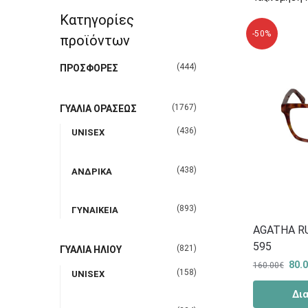
Κατηγορίες
-50%
προϊόντων
(444)
ΠΡΟΣΦΟΡΕΣ
(1767)
ΓΥΑΛΙΑ ΟΡΑΣΕΩΣ
(436)
UNISEX
(438)
ΑΝΔΡΙΚΑ
(893)
ΓΥΝΑΙΚΕΙΑ
AGATHA RU
595
(821)
ΓΥΑΛΙΑ ΗΛΙΟΥ
80.
160.00
€
(158)
UNISEX
Δι