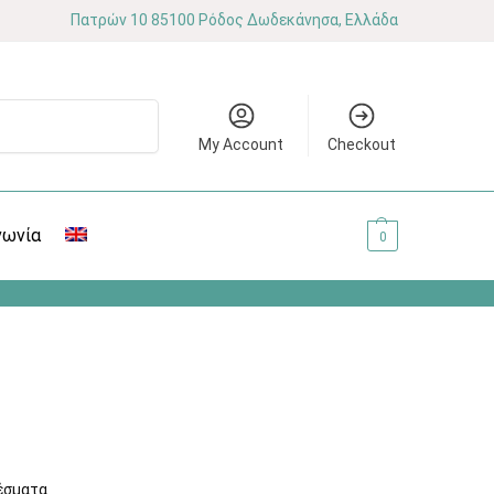
Πατρών 10 85100 Ρόδος Δωδεκάνησα, Ελλάδα
Αναζήτηση
My Account
Checkout
νωνία
0.00
€
0
έσματα