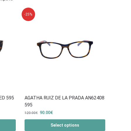
-25%
ED 595
AGATHA RUIΖ DE LA PRADA AN62408
595
90.00
€
120.00
€
Select options