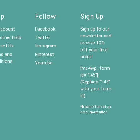
lp
Follow
Sign Up
ccount
Facebook
Sign up to our
newsletter and
omer Help
Twitter
receive 10%
act Us
Instagram
off your first
s and
Pinterest
order!
itions
Youtube
[mc4wp_form
id=”145″]
(Replace “145”
with your form
id).
Newsletter setup
documentation