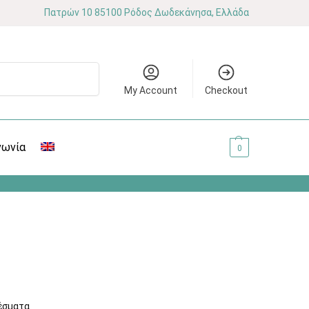
Πατρών 10 85100 Ρόδος Δωδεκάνησα, Ελλάδα
Αναζήτηση
My Account
Checkout
νωνία
0.00
€
0
έσματα