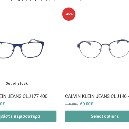
-45%
Out of stock
EIN JEANS CLJ177 400
CALVIN KLEIN JEANS CLJ146 
00
€
60.00
€
110.00
€
αβάστε περισσότερα
Select options