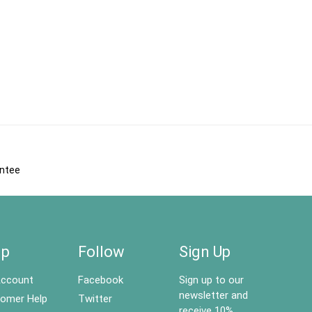
antee
lp
Follow
Sign Up
ccount
Facebook
Sign up to our
newsletter and
omer Help
Twitter
receive 10%