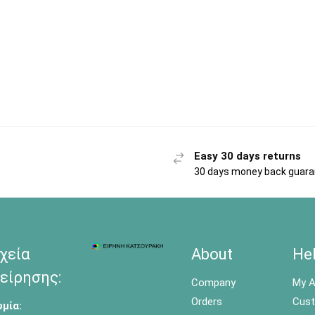
Easy 30 days returns
30 days money back guar
χεία
About
He
είρησης:
Company
My A
Orders
Cust
μία: