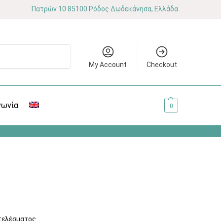
Πατρών 10 85100 Ρόδος Δωδεκάνησα, Ελλάδα
Αναζήτηση
My Account
Checkout
νωνία
0.00
€
0
τελέσματος