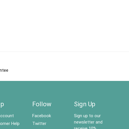
antee
lp
Follow
Sign Up
ccount
Facebook
Sign up to our
newsletter and
omer Help
Twitter
receive 10%