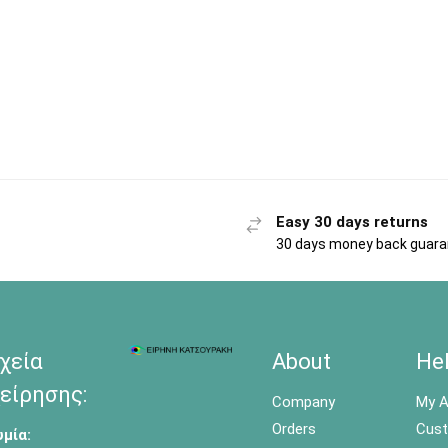
Easy 30 days returns
30 days money back guar
χεία
About
He
είρησης:
Company
My A
Orders
Cust
μία: