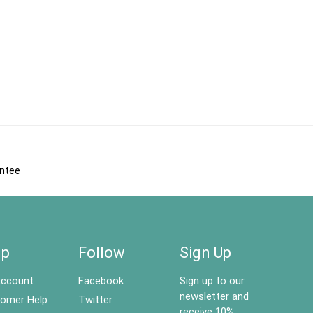
antee
lp
Follow
Sign Up
ccount
Facebook
Sign up to our
newsletter and
omer Help
Twitter
receive 10%