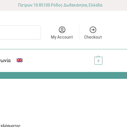
Πατρών 10 85100 Ρόδος Δωδεκάνησα, Ελλάδα
Αναζήτηση
My Account
Checkout
νωνία
0.00
€
0
τελέσματος