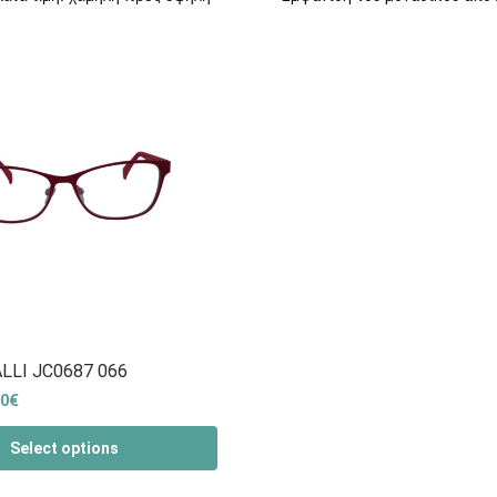
LLI JC0687 066
00
€
Select options