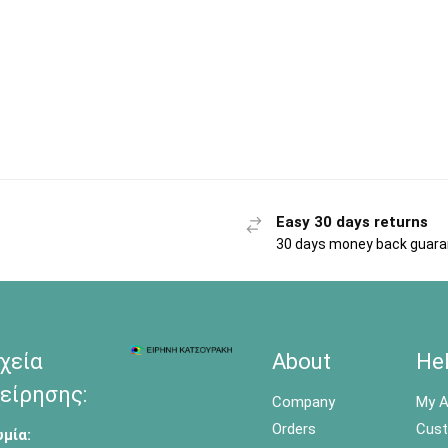
Easy 30 days returns
30 days money back guar
χεία
About
He
είρησης:
Company
My A
Orders
Cust
μία: